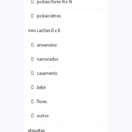
postais flores 14 x 14
postais letras
mini cartões 6 x 8
aniversário
namorados
casamento
bebé
flores
outros
etiquetas