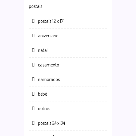
postais
postais 12 x 17
aniversário
natal
casamento
namorados
bebé
outros
postais 24 x 34