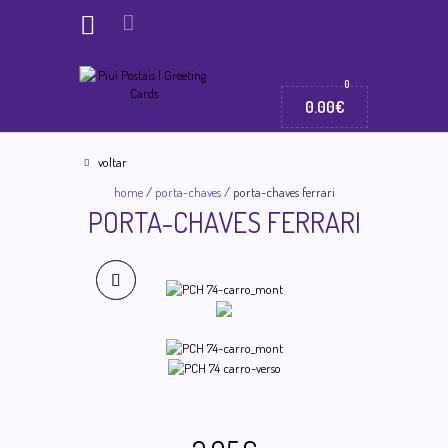
0
o meu
0.00€
carrinho:
voltar
home
/
porta-chaves
/
porta-chaves ferrari
PORTA-CHAVES FERRARI