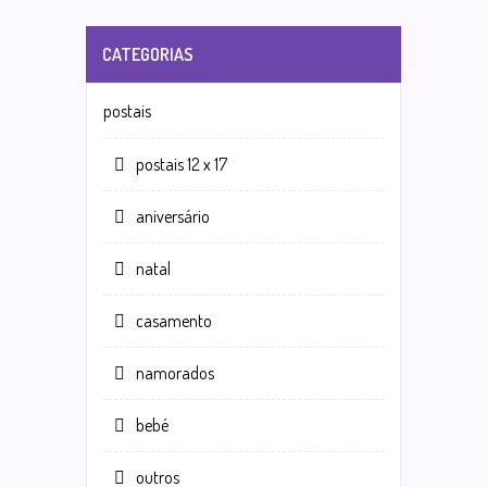
CATEGORIAS
postais
postais 12 x 17
aniversário
natal
casamento
namorados
bebé
outros