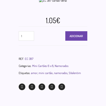
1.05€
ADICIONAR
REF:
EC 397
Categorias:
Mini Cartões 6 x 8
,
Namorados
Etiquetas:
amor
,
mini cartão
,
namorados
,
S.Valentim