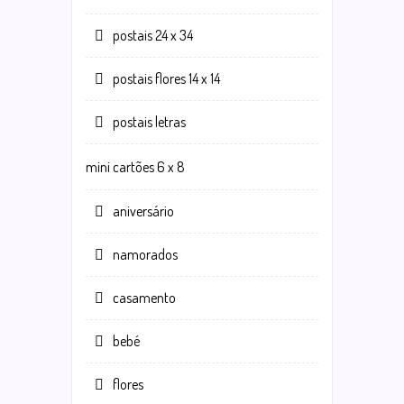
postais 24 x 34
postais flores 14 x 14
postais letras
mini cartões 6 x 8
aniversário
namorados
casamento
bebé
flores